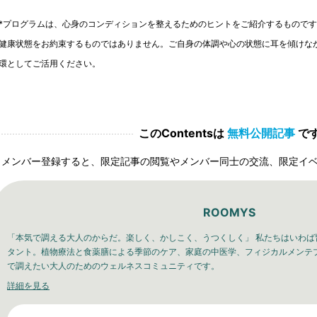
*プログラムは、心身のコンディションを整えるためのヒントをご紹介するもので
健康状態をお約束するものではありません。ご自身の体調や心の状態に耳を傾けな
環としてご活用ください。
このContentsは
無料公開記事
で
メンバー登録すると、限定記事の閲覧やメンバー同士の交流、限定イ
ROOMYS
「本気で調える大人のからだ。楽しく、かしこく、うつくしく」 私たちはいわば
タント。植物療法と食薬膳による季節のケア、家庭の中医学、フィジカルメンテ
で調えたい大人のためのウェルネスコミュニティです。
詳細を見る