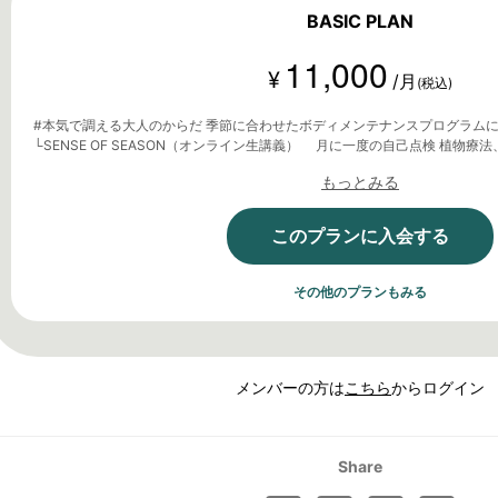
BASIC PLAN
11,000
¥
/月
(税込)
#本気で調える大人のからだ 季節に合わせたボディメンテナンスプログラム
└SENSE OF SEASON（オンライン生講義） 月に一度の自己点検 植物療法、薬膳・漢方学による季節の養
生法 テーマに合わせたウェルネス教養講座 └中医(雑)学理論（オンライン生講義） 生きた知恵として日常
もっとみる
に使える家庭の中医学 └BODY(reboot)365（動画配信） 珠玉のフィジカルメンテプログラムの配信 └1on1カ
ウンセリング(申込抽選制、人数限定) ・健康相談 (会員向けサイト内) ・特別講師による講義のアーカイブ視
聴 ・会員限定イベント参加権
このプランに入会する
その他のプランもみる
メンバーの方は
こちら
からログイン
Share