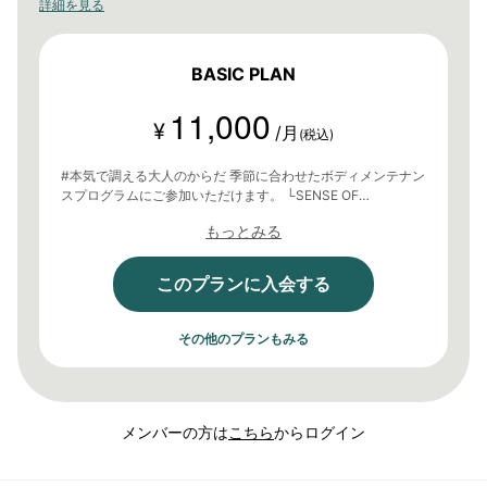
詳細を見る
ニティです。
BASIC PLAN
11,000
¥
/月
(税込)
#本気で調える大人のからだ 季節に合わせたボディメンテナン
スプログラムにご参加いただけます。 └SENSE OF
SEASON（オンライン生講義） 月に一度の自己点検 植物療
もっとみる
法、薬膳・漢方学による季節の養生法 テーマに合わせたウェ
ルネス教養講座 └中医(雑)学理論（オンライン生講義） 生き
た知恵として日常に使える家庭の中医学
このプランに入会する
└BODY(reboot)365（動画配信） 珠玉のフィジカルメンテプ
ログラムの配信 └1on1カウンセリング(申込抽選制、人数限定)
・健康相談 (会員向けサイト内) ・特別講師による講義のアー
その他のプランもみる
カイブ視聴 ・会員限定イベント参加権
メンバーの方は
こちら
からログイン