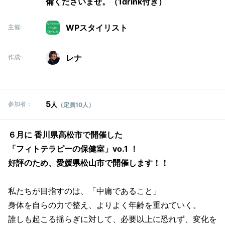
備くださいませ。（1drink付き）
WPスタイリスト
主催:
レナ
作成:
5
参加者：
人
（定員10人）
６月に 香川県高松市で開催した
「フィトテラピーの保健室」vo.1 ！
好評のため、愛媛県松山市で開催します！！
私たちが目指すのは、「中庸であること」
身体を自らの力で整え、よりよく年齢を重ねていく。
誰しも起こる揺らぎに対して、必要以上に恐れず、変化を