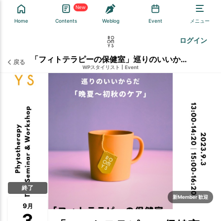
New
Home
Contents
Weblog
Event
メニュー
ログイン
「フィトテラピーの保健室」巡りのいいからだ 〜晩夏〜初秋のケア 2部
戻る
WPスタイリスト
|
Event
終了
新Member 歓迎
9
月
3