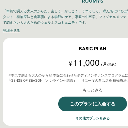
ROOMYS
「本気で調える大人のからだ。楽しく、かしこく、うつくしく」 私たちはいわば
タント。植物療法と食薬膳による季節のケア、家庭の中医学、フィジカルメンテ
で調えたい大人のためのウェルネスコミュニティです。
詳細を見る
BASIC PLAN
11,000
¥
/月
(税込)
#本気で調える大人のからだ 季節に合わせたボディメンテナンスプログラム
└SENSE OF SEASON（オンライン生講義） 月に一度の自己点検 植物療法、薬膳・漢方学による季節の養
生法 テーマに合わせたウェルネス教養講座 └中医(雑)学理論（オンライン生講義） 生きた知恵として日常
もっとみる
に使える家庭の中医学 └BODY(reboot)365（動画配信） 珠玉のフィジカルメンテプログラムの配信 └1on1カ
ウンセリング(申込抽選制、人数限定) ・健康相談 (会員向けサイト内) ・特別講師による講義のアーカイブ視
聴 ・会員限定イベント参加権
このプランに入会する
その他のプランもみる