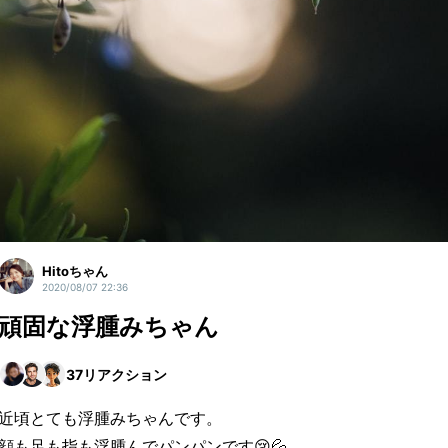
Hitoちゃん
2020/08/07 22:36
頑固な浮腫みちゃん
37
リアクション
近頃とても浮腫みちゃんです。
顔も足も指も浮腫んでパンパンです😢💦